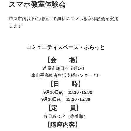
稿
スマホ教室体験会
日:
芦屋市内以下の施設にて無料のスマホ教室体験会を実施
します
コミュニティスペース・ふらっと
【会 場】
芦屋市朝日ヶ丘町6-9
東山手高齢者生活支援センター１F
【日 時】
9月10日㈫ 13:30~15:30
9月18日㈬ 13:30~15:30
【定 員】
各日程15名（先着順）
【講座内容】