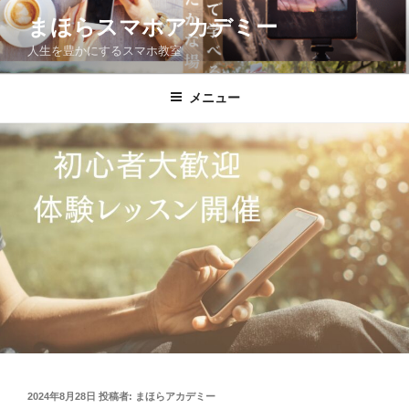
コ
まほらスマホアカデミー
ン
人生を豊かにするスマホ教室
テ
ン
ツ
メニュー
へ
ス
キ
ッ
プ
投
2024年8月28日
投稿者:
まほらアカデミー