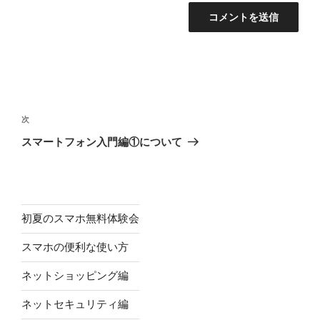
投
稿
次
次
ナ
の
スマートフォン入門編①について
ビ
投
稿
ゲ
ー
シ
初夏のスマホ無料体験会
ョ
スマホの便利な使い方
ン
ネットショッピング編
ネットセキュリティ編