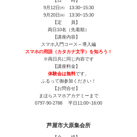
【日 時】
9月12日㈭ 13:30~15:30
9月20日㈮ 13:30~15:30
【定 員】
両日10名（先着順）
【講座内容】
スマホ入門コース～導入編
スマホの用語（カタカナ文字）を知ろう！
※両日共に同じ内容です
【講座料金】
体験会は無料
です。
ふるって御参加ください！
【お問合せ】
まほらスマホアカデミーまで
0797-90-2788 平日11:00~16:00
芦屋市大原集会所