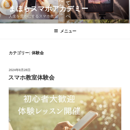
コ
まほらスマホアカデミー
ン
人生を豊かにするスマホ教室
テ
ン
ツ
メニュー
へ
ス
キ
カテゴリー:
体験会
ッ
プ
投
2024年8月28日
稿
スマホ教室体験会
日: