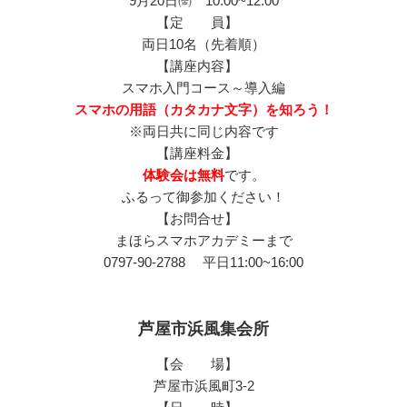
9月20日㈮ 10:00~12:00
【定 員】
両日10名（先着順）
【講座内容】
スマホ入門コース～導入編
スマホの用語（カタカナ文字）を知ろう！
※両日共に同じ内容です
【講座料金】
体験会は無料
です。
ふるって御参加ください！
【お問合せ】
まほらスマホアカデミーまで
0797-90-2788 平日11:00~16:00
芦屋市浜風集会所
【会 場】
芦屋市浜風町3-2