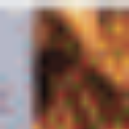
コ
ン
テ
ン
ツ
へ
ス
キ
ッ
プ