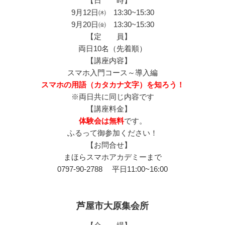
【日 時】
9月12日㈭ 13:30~15:30
9月20日㈮ 13:30~15:30
【定 員】
両日10名（先着順）
【講座内容】
スマホ入門コース～導入編
スマホの用語（カタカナ文字）を知ろう！
※両日共に同じ内容です
【講座料金】
体験会は無料
です。
ふるって御参加ください！
【お問合せ】
まほらスマホアカデミーまで
0797-90-2788 平日11:00~16:00
芦屋市大原集会所