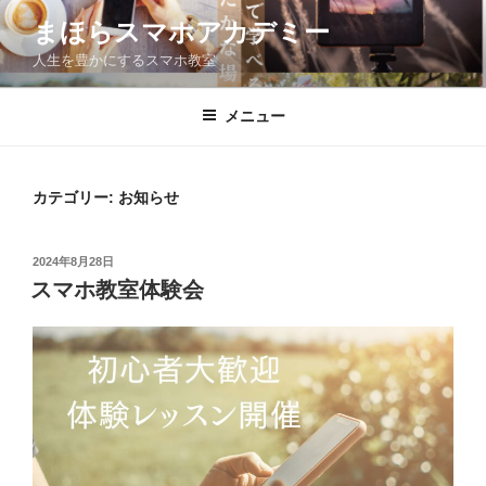
コ
まほらスマホアカデミー
ン
人生を豊かにするスマホ教室
テ
ン
ツ
メニュー
へ
ス
キ
カテゴリー:
お知らせ
ッ
プ
投
2024年8月28日
稿
スマホ教室体験会
日: