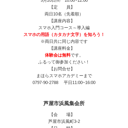
9月20日㈮ 10:00~12:00
【定 員】
両日10名（先着順）
【講座内容】
スマホ入門コース～導入編
スマホの用語（カタカナ文字）を知ろう！
※両日共に同じ内容です
【講座料金】
体験会は無料
です。
ふるって御参加ください！
【お問合せ】
まほらスマホアカデミーまで
0797-90-2788 平日11:00~16:00
芦屋市浜風集会所
【会 場】
芦屋市浜風町3-2