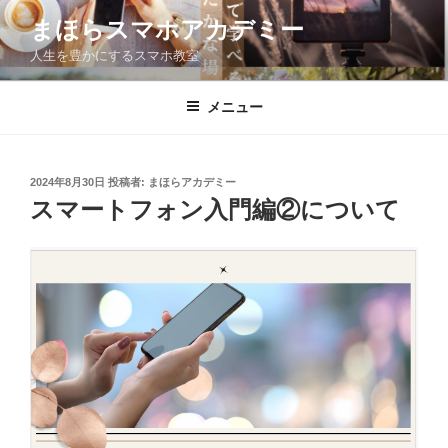
コ
まほらスマホアカデミー
ン
人生を豊かにするスマホ教室
テ
ン
ツ
メニュー
へ
ス
キ
投
2024年8月30日
投稿者:
まほらアカデミー
稿
ッ
スマートフォン入門編②について
日:
プ